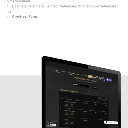
Șoimii Veterinari
Cabinete Veterinare, Farmacii Veterinare, Stomatologie Veterinară -
Ilia
Crystivet Farm