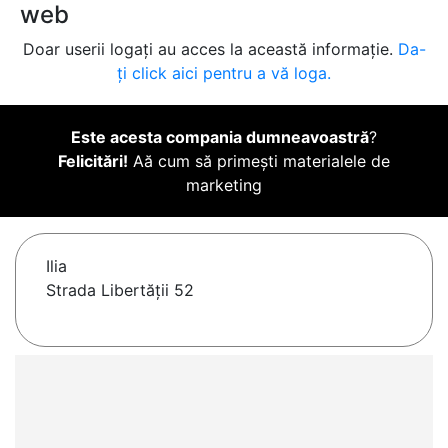
web
Doar userii logați au acces la această informație.
Da-
ți click aici pentru a vă loga.
Este acesta compania dumneavoastră
?
Felicitări!
Aă cum să primești materialele de
marketing
Ilia
Strada Libertății 52