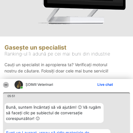
Gasește un specialist
Ranking-ul îi adună pe cei mai buni din industrie
Cauți un specialist in apropierea ta? Verificați motorul
nostru de căutare. Folosiți doar cele mai bune servicii!
ȘOIMII Veterinari
Live chat
Căutare
05:51
Bună, suntem încântați să vă ajutăm! 🙂 Vă rugăm
să faceți clic pe subiectul de conversație
corespunzător! 🙂
Sunt un Laureat, vreau să ridic materiale de