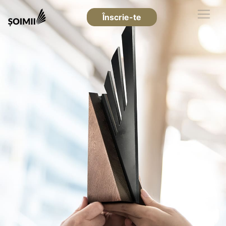
Înscrie-te