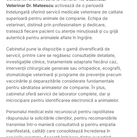
Veterinar Dr. Mateescu
activează de o perioadă
îndelungată oferind servicii medicale veterinare de calitate
superioară pentru animale de companie. Echipa de
veterinari, distinsă prin profesionalism și dedicare,
tratează fiecare pacient cu atenție minuțioasă și cu grijă
autentică pentru animalele aflate în îngrijire.
Cabinetul pune la dispoziție o gamă diversificată de
servicii, printre care se regăsesc consultațiile detaliate,
investigațiile clinice, tratamentele adaptate fiecărui caz,
intervenții chirurgicale generale sau ortopedice, ecografii,
stomatologie veterinară și programe de prevenție precum
vaccinările și deparazitările considerate fundamentale
pentru sănătatea animalelor de companie. În plus,
cabinetul oferă servicii de laborator complete, dar și
microcipare pentru identificarea electronică a animalelor.
Personalul medical este recunoscut pentru rapiditatea
răspunsului la solicitările clienților, pentru recomandările
transmise într-o manieră consultativă și pentru empatia
manifestată, calități care consolidează încrederea în