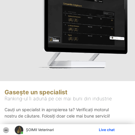
Gasește un specialist
Ranking-ul îi adună pe cei mai buni din industrie
Cauți un specialist in apropierea ta? Verificați motorul
nostru de căutare. Folosiți doar cele mai bune servicii!
ȘOIMII Veterinari
Live chat