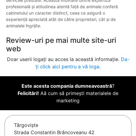
serviciile prestate. Această îmbinare dintre expertiză
profesională și atitudinea atentă față de animale conferă
cabinetului un caracter distinct, ceea ce asigură o
experiență apreciată atât de către proprietari, cât și de
animalele îngrijite.
Review-uri pe mai multe site-uri
web
Doar userii logați au acces la această informație.
Da-
ți click aici pentru a vă loga.
Este acesta compania dumneavoastră
?
Felicitări!
Aă cum să primești materialele de
marketing
Târgovişte
Strada Constantin Brâncoveanu 42