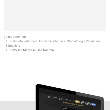
Șoimii Veterinari
Cabinete Veterinare, Farmacii Veterinare, Stomatologie Veterinară -
Târgovişte
CMV Dr. Mateescu Ion Cosmin