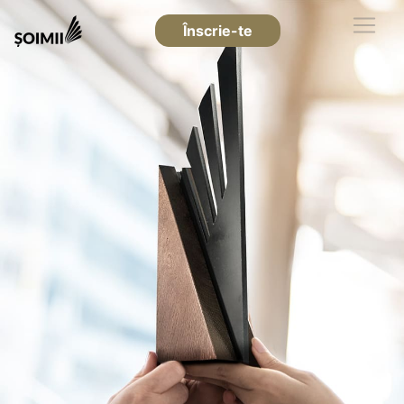
Înscrie-te