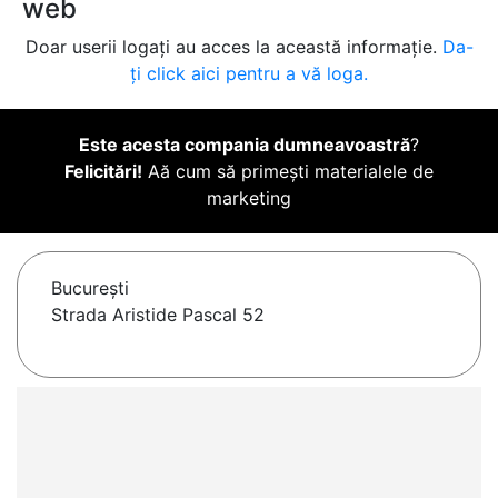
web
Doar userii logați au acces la această informație.
Da-
ți click aici pentru a vă loga.
Este acesta compania dumneavoastră
?
Felicitări!
Aă cum să primești materialele de
marketing
Bucureşti
Strada Aristide Pascal 52