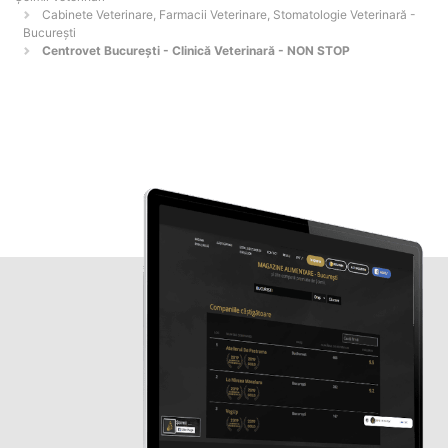
Cabinete Veterinare, Farmacii Veterinare, Stomatologie Veterinară -
Bucureşti
Centrovet Bucureşti - Clinică Veterinară - NON STOP