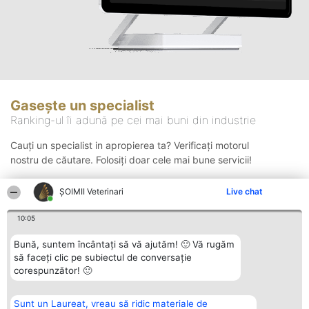
Gasește un specialist
Ranking-ul îi adună pe cei mai buni din industrie
Cauți un specialist in apropierea ta? Verificați motorul
nostru de căutare. Folosiți doar cele mai bune servicii!
ȘOIMII Veterinari
Live chat
Căutare
10:05
Bună, suntem încântați să vă ajutăm! 🙂 Vă rugăm
să faceți clic pe subiectul de conversație
corespunzător! 🙂
Sunt un Laureat, vreau să ridic materiale de
Organizator Ranking
Plebiscyt
Contact