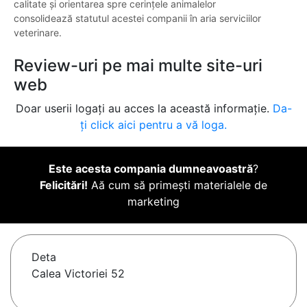
calitate și orientarea spre cerințele animalelor
consolidează statutul acestei companii în aria serviciilor
veterinare.
Review-uri pe mai multe site-uri
web
Doar userii logați au acces la această informație.
Da-
ți click aici pentru a vă loga.
Este acesta compania dumneavoastră
?
Felicitări!
Aă cum să primești materialele de
marketing
Deta
Calea Victoriei 52