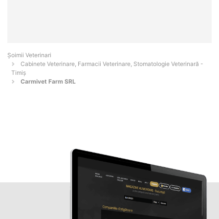
Șoimii Veterinari
Cabinete Veterinare, Farmacii Veterinare, Stomatologie Veterinară -
Timiş
Carmivet Farm SRL