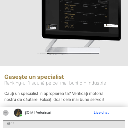
Gasește un specialist
Ranking-ul îi adună pe cei mai buni din industrie
Cauți un specialist in apropierea ta? Verificați motorul
nostru de căutare. Folosiți doar cele mai bune servicii!
ȘOIMII Veterinari
Live chat
Căutare
01:14