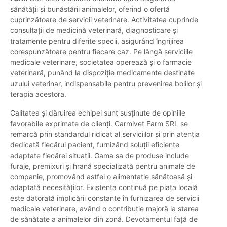
sănătății și bunăstării animalelor, oferind o ofertă
cuprinzătoare de servicii veterinare. Activitatea cuprinde
consultații de medicină veterinară, diagnosticare și
tratamente pentru diferite specii, asigurând îngrijirea
corespunzătoare pentru fiecare caz. Pe lângă serviciile
medicale veterinare, societatea operează și o farmacie
veterinară, punând la dispoziție medicamente destinate
uzului veterinar, indispensabile pentru prevenirea bolilor și
terapia acestora.
Calitatea și dăruirea echipei sunt susținute de opiniile
favorabile exprimate de clienți. Carmivet Farm SRL se
remarcă prin standardul ridicat al serviciilor și prin atenția
dedicată fiecărui pacient, furnizând soluții eficiente
adaptate fiecărei situații. Gama sa de produse include
furaje, premixuri și hrană specializată pentru animale de
companie, promovând astfel o alimentație sănătoasă și
adaptată necesităților. Existența continuă pe piața locală
este datorată implicării constante în furnizarea de servicii
medicale veterinare, având o contribuție majoră la starea
de sănătate a animalelor din zonă. Devotamentul față de