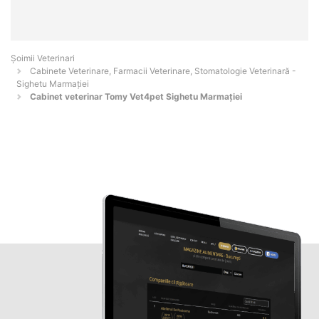
Șoimii Veterinari
Cabinete Veterinare, Farmacii Veterinare, Stomatologie Veterinară -
Sighetu Marmaţiei
Cabinet veterinar Tomy Vet4pet Sighetu Marmației