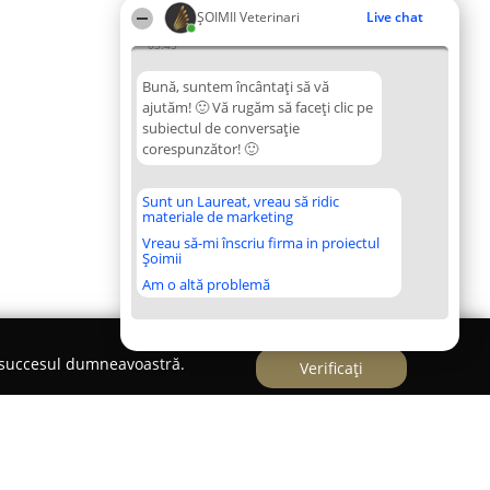
ȘOIMII Veterinari
Live chat
03:45
Bună, suntem încântați să vă
ajutăm! 🙂 Vă rugăm să faceți clic pe
subiectul de conversație
corespunzător! 🙂
Sunt un Laureat, vreau să ridic
materiale de marketing
Vreau să-mi înscriu firma in proiectul
Șoimii
Am o altă problemă
e succesul dumneavoastră.
Verificați
t vet & Coafor canin și felin