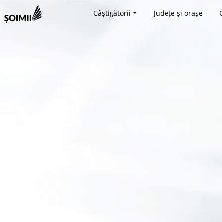
Câștigătorii
Județe și orașe