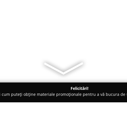
Felicitări!
ți cum puteți obține materiale promoționale pentru a vă bucura d
eterinare, Stomatologie Veterinară - Iaşi
Maya Mitzy vet -Cabine