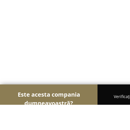
Este acesta compania
Verifica
dumneavoastră?
Șoimii Veterinari
Cabinete Veterinare, Farmacii V