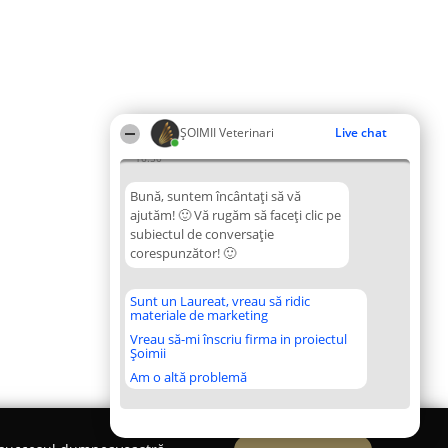
ȘOIMII Veterinari
Live chat
16:50
Bună, suntem încântați să vă
ajutăm! 🙂 Vă rugăm să faceți clic pe
subiectul de conversație
corespunzător! 🙂
Sunt un Laureat, vreau să ridic
materiale de marketing
Vreau să-mi înscriu firma in proiectul
Șoimii
Am o altă problemă