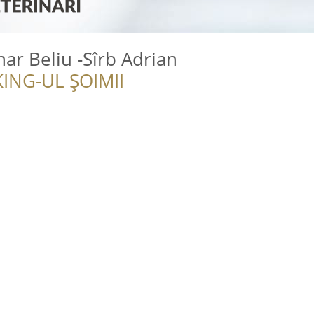
nar Beliu -Sîrb Adrian
ING-UL ȘOIMII