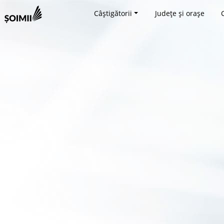
Câștigătorii
Județe și orașe