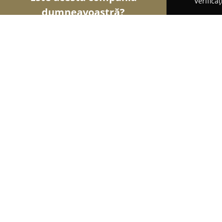
Verifica
dumneavoastră?
Șoimii Veterinari
Cabinete Veterinare, Farmacii 
Cabinet Veterinar Beliu -Sîrb Adrian
8.4
(11)
Beliu, nr.219
Afișează numărul de telefon