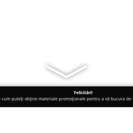
Felicitări!
ți cum puteți obține materiale promoționale pentru a vă bucura d
Veterinare, Stomatologie Veterinară - Mangalia
CABINET MEDIC