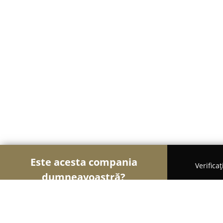
Este acesta compania
Verifica
dumneavoastră?
Șoimii Veterinari
Cabinete Veterinare, Farmacii 