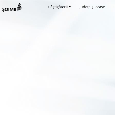
Câștigătorii
Județe și orașe