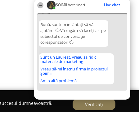
ȘOIMII Veterinari
Live chat
03:24
Bună, suntem încântați să vă
ajutăm! 🙂 Vă rugăm să faceți clic pe
subiectul de conversație
corespunzător! 🙂
Sunt un Laureat, vreau să ridic
materiale de marketing
Vreau să-mi înscriu firma in proiectul
Șoimii
Am o altă problemă
e succesul dumneavoastră.
Verificați
AL VETERINAR