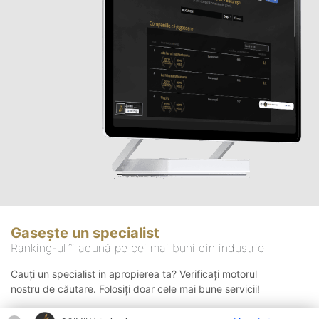
Gasește un specialist
Ranking-ul îi adună pe cei mai buni din industrie
Cauți un specialist in apropierea ta? Verificați motorul
nostru de căutare. Folosiți doar cele mai bune servicii!