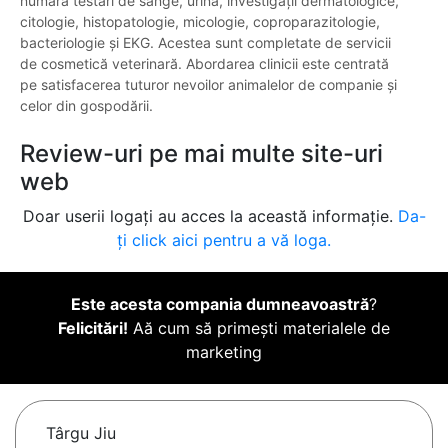
numără testări de sânge, urină, investigații dermatologice,
citologie, histopatologie, micologie, coproparazitologie,
bacteriologie și EKG. Acestea sunt completate de servicii
de cosmetică veterinară. Abordarea clinicii este centrată
pe satisfacerea tuturor nevoilor animalelor de companie și
celor din gospodării.
Review-uri pe mai multe site-uri
web
Doar userii logați au acces la această informație.
Da-
ți click aici pentru a vă loga.
Este acesta compania dumneavoastră
?
Felicitări!
Aă cum să primești materialele de
marketing
Târgu Jiu