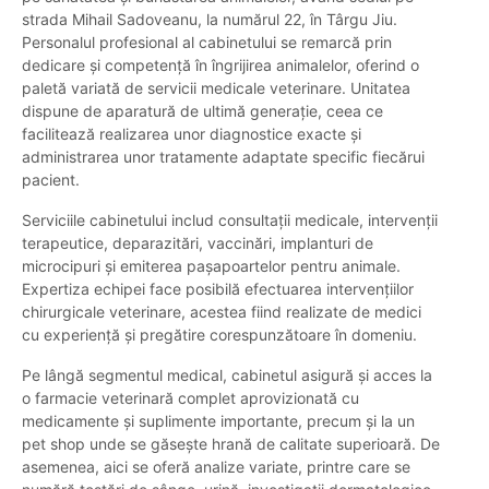
strada Mihail Sadoveanu, la numărul 22, în Târgu Jiu.
Personalul profesional al cabinetului se remarcă prin
dedicare și competență în îngrijirea animalelor, oferind o
paletă variată de servicii medicale veterinare. Unitatea
dispune de aparatură de ultimă generație, ceea ce
facilitează realizarea unor diagnostice exacte și
administrarea unor tratamente adaptate specific fiecărui
pacient.
Serviciile cabinetului includ consultații medicale, intervenții
terapeutice, deparazitări, vaccinări, implanturi de
microcipuri și emiterea pașapoartelor pentru animale.
Expertiza echipei face posibilă efectuarea intervențiilor
chirurgicale veterinare, acestea fiind realizate de medici
cu experiență și pregătire corespunzătoare în domeniu.
Pe lângă segmentul medical, cabinetul asigură și acces la
o farmacie veterinară complet aprovizionată cu
medicamente și suplimente importante, precum și la un
pet shop unde se găsește hrană de calitate superioară. De
asemenea, aici se oferă analize variate, printre care se