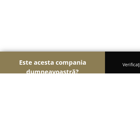
Este acesta compania
Verifica
dumneavoastră?
Șoimii Veterinari
Cabinete Veterinare, Farmacii 
Cabinet veterinar Flavet