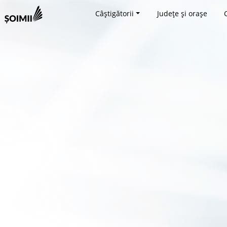
Câștigătorii
Județe și orașe