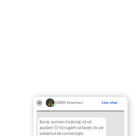
ȘOIMII Veterinari
Live chat
05:52
Bună, suntem încântați să vă
ajutăm! 🙂 Vă rugăm să faceți clic pe
subiectul de conversație