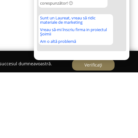
corespunzător! 🙂
Sunt un Laureat, vreau să ridic
materiale de marketing
Vreau să-mi înscriu firma in proiectul
Șoimii
Am o altă problemă
e succesul dumneavoastră.
Verificați
r Flavet
troșani, pe Strada Păcii 10A,
Cabinetul veterinar
eferință pentru menținerea sănătății și stării