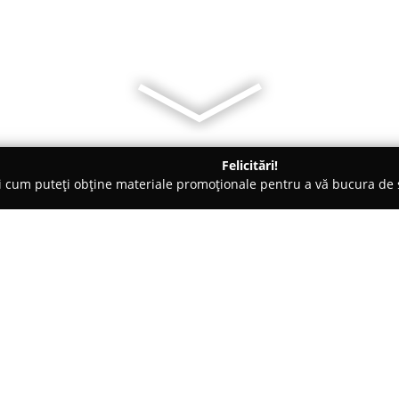
Felicitări!
ți cum puteți obține materiale promoționale pentru a vă bucura d
Veterinare, Stomatologie Veterinară - Petroşani
Cabinet veterina
Despre companie:
Aflat în centrul municipiului Pe
Flavet
reprezintă un punct de r