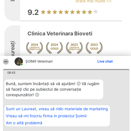
Arată mai multe >>
9.2
Clinica Veterinara Bioveti
Laureați
Arată mai multe >>
ȘOIMII Veterinari
Live chat
08:43
Bună, suntem încântați să vă ajutăm! 🙂 Vă rugăm
să faceți clic pe subiectul de conversație
Organizator Ranking
Plebiscyt
Contact
corespunzător! 🙂
BRIGHT SOLUTIONS BR SRL
Câștigătorii
Contact
Aleea Timisul De Sus 2 Bl. A30
Lista Tuturor
Sc. A Et. 4 Ap. 13 Cod 061952
Laureaților
Sunt un Laureat, vreau să ridic materiale de marketing
București
Reguli
CUI 36737675
Statut
Vreau să-mi înscriu firma in proiectul Șoimii
tel: +40 770 990 492
Politica de
Am o altă problemă
confidențialitate